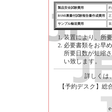
製品安全試験費用
約
BSMI裏書付試験報告書作成費用
正
サンプル輸送費用
装
装置により、所
必要書類をお早
所要日数が短縮
い致します。
詳しくは
【予約デスク】総合
e