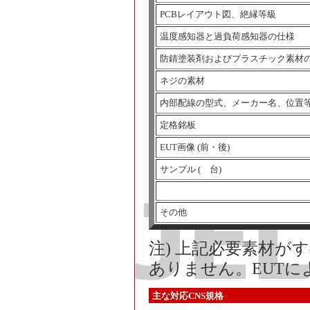
PCBレイアウト図、絶縁等級
温度感知器と過負荷感知器の仕様
防錆塗装剤およびプラスチック素材
ネジの素材
内部配線の型式、メーカー名、位置
定格銘板
EUT画像 (前・後)
サンプル ( 台)
その他
注) 上記必要素材が
ありません。EUT
主な対応CNS規格