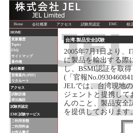
Home
EMC
会社概要
アクセス
試験所認定
校
HOME
更新履歴
台湾-製品安全試験
Topics
2005年7月1日よ
FAQ
サイトマップ
に製品を輸出する際
著作権
し、BSMI認証を取
会社概要
営業案内 (PDF)
(「官報No.0930460
リクルート
JELでは、台湾現地
アクセス
ジェントと提携して
試験設備
宿泊施設
んのこと、製品安全
試験所認定
を提供しております
EMC試験サービス
ご利用形態
ご利用料金
お申込書式