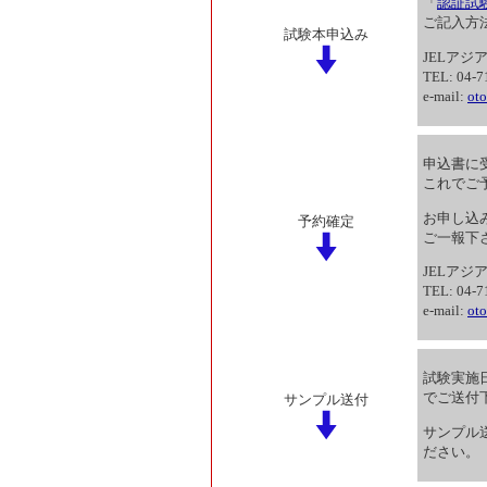
「
認証試
ご記入方
試験本申込み
JELアジ
TEL: 04-7
e-mail:
oto
申込書に
これでご
お申し込
予約確定
ご一報下
JELアジ
TEL: 04-7
e-mail:
oto
試験実施
でご送付
サンプル送付
サンプル
ださい。