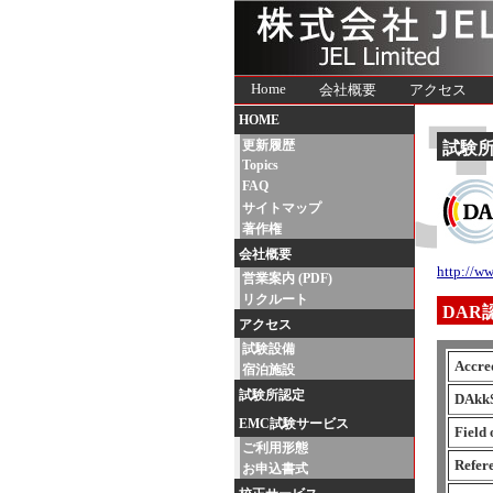
Home
会社概要
アクセス
HOME
更新履歴
試験
Topics
FAQ
サイトマップ
著作権
会社概要
http://w
営業案内 (PDF)
リクルート
DAR
アクセス
試験設備
Accre
宿泊施設
試験所認定
DAkkS
EMC試験サービス
Field 
ご利用形態
Refer
お申込書式