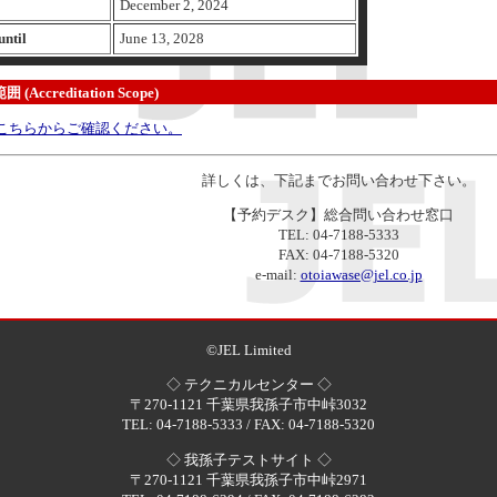
December 2, 2024
until
June 13, 2028
(Accreditation Scope)
eはこちらからご確認ください。
詳しくは、下記までお問い合わせ下さい。
【予約デスク】総合問い合わせ窓口
TEL: 04-7188-5333
FAX: 04-7188-5320
e-mail:
otoiawase@jel.co.jp
©JEL Limited
◇ テクニカルセンター ◇
〒270-1121 千葉県我孫子市中峠3032
TEL: 04-7188-5333 / FAX: 04-7188-5320
◇ 我孫子テストサイト ◇
〒270-1121 千葉県我孫子市中峠2971