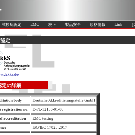
EMC
Link
試験所認定
校正
製品安全
規格情報
所認定
ww.dakks.de/
認定の詳細
ditation body
Deutsche Akkreditierungsstelle GmbH
 registration no.
D-PL-12156-01-00
of accreditation
EMC testing
ence
ISO/IEC 17025:2017