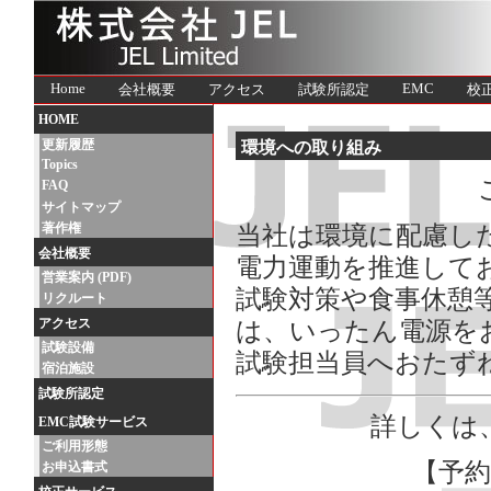
Home
EMC
会社概要
アクセス
試験所認定
校
HOME
更新履歴
環境への取り組み
Topics
FAQ
サイトマップ
著作権
当社は環境に配慮し
会社概要
電力運動を推進して
営業案内 (PDF)
試験対策や食事休憩
リクルート
アクセス
は、いったん電源を
試験設備
試験担当員へおたず
宿泊施設
試験所認定
詳しくは
EMC試験サービス
ご利用形態
【予
お申込書式