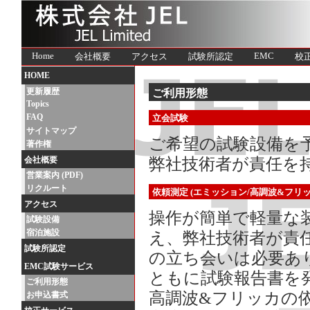
Home
EMC
会社概要
アクセス
試験所認定
校
HOME
更新履歴
ご利用形態
Topics
FAQ
立会試験
サイトマップ
ご希望の試験設備を
著作権
会社概要
弊社技術者が責任を
営業案内 (PDF)
リクルート
依頼測定 (エミッション/高調波&フリッ
アクセス
操作が簡単で軽量な
試験設備
宿泊施設
え、弊社技術者が責
試験所認定
の立ち会いは必要あ
EMC試験サービス
ともに試験報告書を
ご利用形態
高調波&フリッカの依
お申込書式