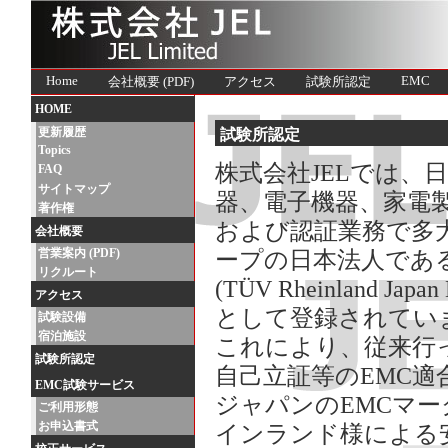
Home
EMC
会社概要 (PDF)
アクセス
試験所認定
HOME
更新履歴
試験所認定
Topics
株式会社JELでは、
FAQ
サイトマップ
器、電子機器、家電
著作権
および認証業務で多
会社概要
営業案内 (PDF)
ープの日本法人であ
リクルート
(TÜV Rheinland
アクセス
として登録されてい
試験設備
宿泊施設
これにより、従来行っ
試験所認定
自己立証等のEMC
EMC試験サービス
ジャパンのEMCマー
ご利用形態
お申込書式
インランド様による