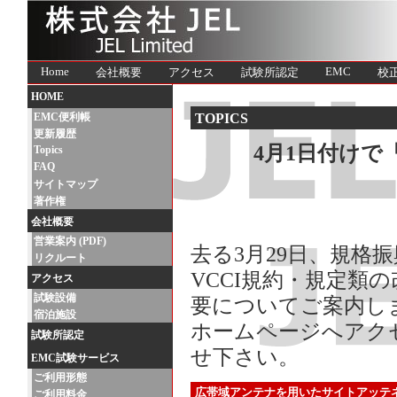
Home
EMC
会社概要
アクセス
試験所認定
校
HOME
TOPICS
EMC便利帳
更新履歴
4月1日付けで
Topics
FAQ
サイトマップ
著作権
会社概要
営業案内 (PDF)
去る3月29日、規格
リクルート
VCCI規約・規定類
アクセス
試験設備
要についてご案内しま
宿泊施設
ホームページへアクセ
試験所認定
せ下さい。
EMC試験サービス
ご利用形態
広帯域アンテナを用いたサイトアッテ
ご利用料金