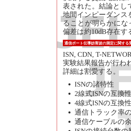
表された。結論とし
地間インピーダンス
ることが明らかにな
偏差は約10dB存在す
通信ポート伝導妨害波の測定に関する
ISN, CDN, T-
実験結果報告が行わ
詳細は割愛する。
ISNの諸特性
2線式ISNの互換
4線式ISNの互換
通信トラック率
通信ケーブルの
ISNの接続台数の