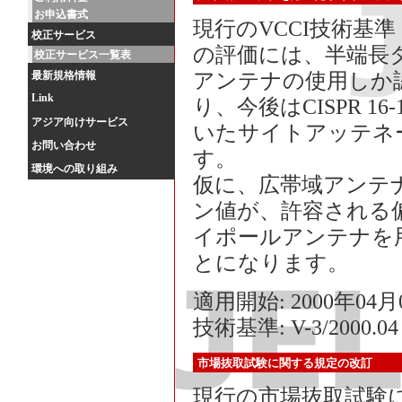
お申込書式
現行のVCCI技術基準 
校正サービス
の評価には、半端長
校正サービス一覧表
最新規格情報
アンテナの使用しか
Link
り、今後はCISPR 1
アジア向けサービス
いたサイトアッテネ
お問い合わせ
す。
環境への取り組み
仮に、広帯域アンテ
ン値が、許容される
イポールアンテナを
とになります。
適用開始: 2000年04
技術基準: V-3/2000.04
市場抜取試験に関する規定の改訂
現行の市場抜取試験に関す